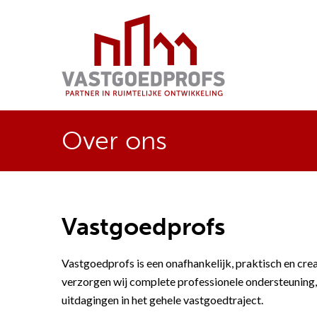
Ga
direct
naar
de
inhoud
.
Over ons
Vastgoedprofs
Vastgoedprofs is een onafhankelijk, praktisch en cr
verzorgen wij complete professionele ondersteuning,
uitdagingen in het gehele vastgoedtraject.