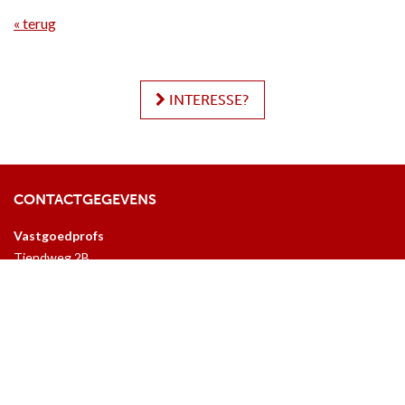
« terug
INTERESSE?
CONTACTGEGEVENS
Vastgoedprofs
Tiendweg 2B
2671 SB
Naaldwijk
info@vastgoedprofs.com
RECENTE PROJECTEN
Waterzicht
Here at the Park